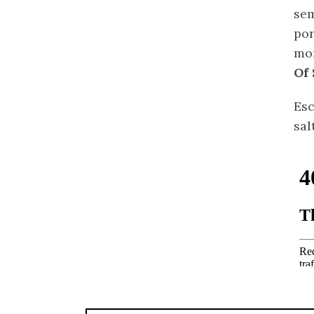
sem
por
mom
Of
Esc
sal