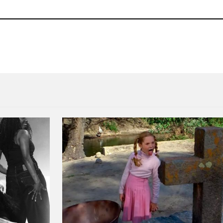
 Monkeys en Triple J
The Soft Moon estrena nuevo