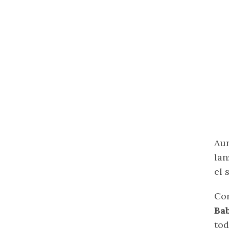
Aun
lan
el 
Con
Bab
tod