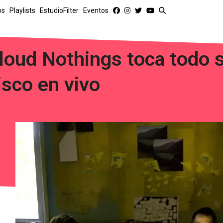
os
Playlists
EstudioFilter
Eventos
loud Nothings toca todo 
isco en vivo