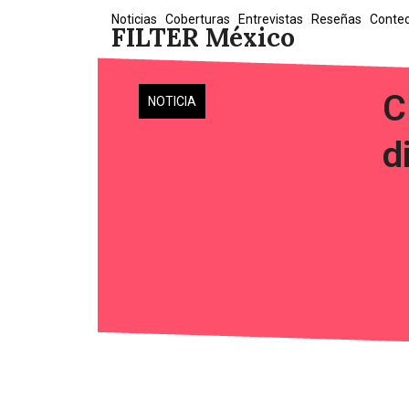
Skip
Noticias
Coberturas
Entrevistas
Reseñas
Conte
FILTER México
to
content
C
NOTICIA
d