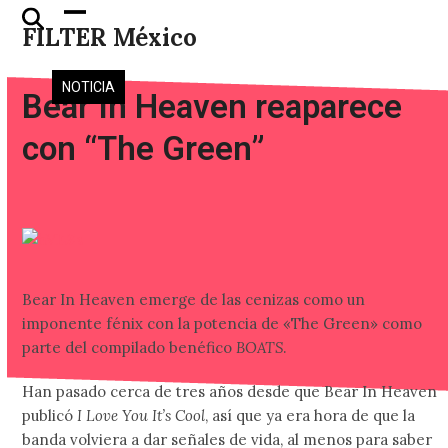
Skip
Open
Close
FILTER México
to
mobile
mobile
content
menu
menu
NOTICIA
Bear In Heaven reaparece
con “The Green”
Bear In Heaven emerge de las cenizas como un
imponente fénix con la potencia de «The Green» como
parte del compilado benéfico
BOATS
.
Han pasado cerca de tres años desde que Bear In Heaven
publicó
I Love You It’s Cool
, así que ya era hora de que la
banda volviera a dar señales de vida, al menos para saber