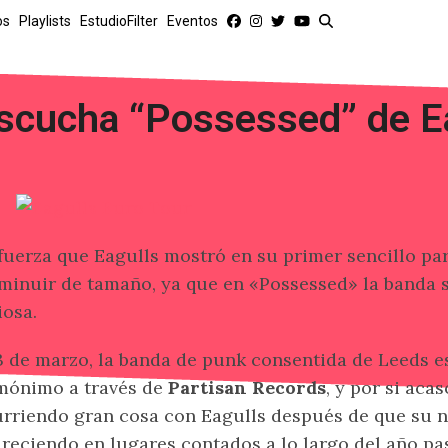
os
Playlists
EstudioFilter
Eventos
scucha “Possessed” de E
fuerza que Eagulls mostró en su primer sencillo pa
minuir de tamaño, ya que en «Possessed» la banda 
iosa.
3 de marzo, la banda de punk consentida de Leeds 
mónimo a través de
Partisan Records
, y por si aca
rriendo gran cosa con Eagulls después de que su n
reciendo en lugares contados a lo largo del año pa