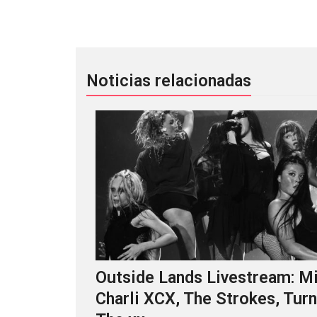
Marissa Nadler y la danza artesanal 
Noticias relacionadas
Outside Lands Livestream: Mi
Charli XCX, The Strokes, Turn