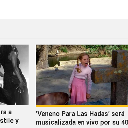
de “Dead City Emily”
Morgan Kibby de M83 estren
ra a
‘Veneno Para Las Hadas’ será
stile y
musicalizada en vivo por su 40