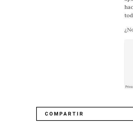
hac
tod
¿No