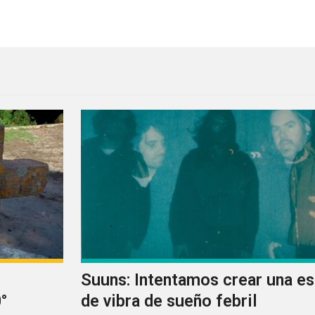
a nuevo sencillo como White Sea
Suuns: Intentamos crear una e
°
de vibra de sueño febril