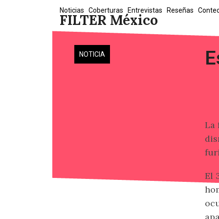
Skip
Noticias
Coberturas
Entrevistas
Reseñas
Conte
FILTER México
to
content
E
NOTICIA
La 
dis
fur
El 
ho
ocu
apa