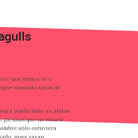
agulls
rece que nunca va a
sigue sonando igual de
estará publicando su álbum
so piensan que no estará
ombre sólo estuviera
sado, pues vayan