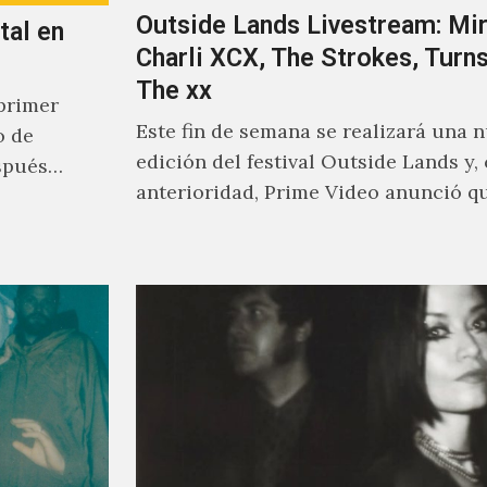
Outside Lands Livestream: Mir
tal en
Charli XCX, The Strokes, Turns
The xx
primer
Este fin de semana se realizará una 
o de
edición del festival Outside Lands y,
spués
anterioridad, Prime Video anunció q
los encargados de transmitir…