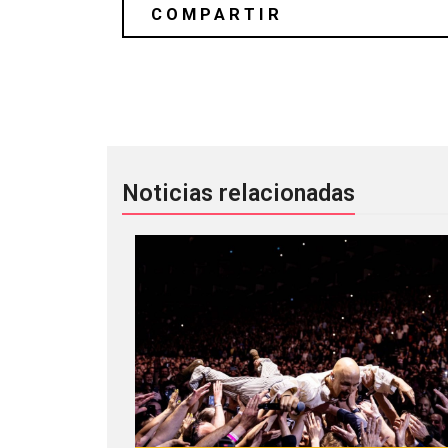
Poliça une “I Need $” y “So Leave” en
Noticias relacionadas