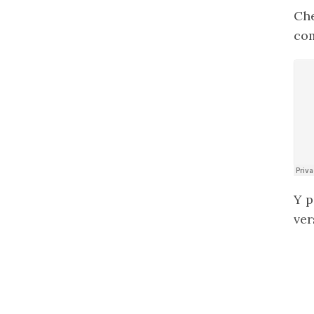
Che
com
Y p
ver