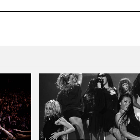
 un solo vídeo
Jake Bugg en el José Cuervo