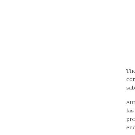
The
con
sab
Aun
las
pre
enc