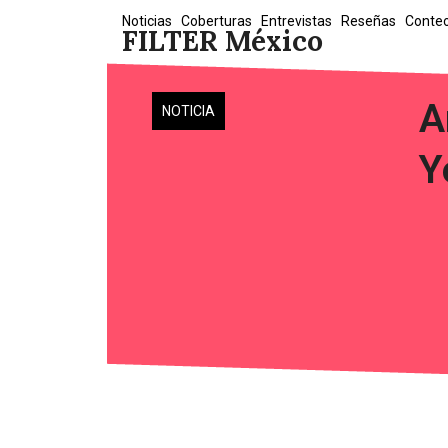
Skip
Noticias
Coberturas
Entrevistas
Reseñas
Conte
FILTER México
to
content
A
NOTICIA
Y