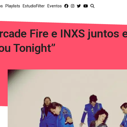
os
Playlists
EstudioFilter
Eventos
rcade Fire e INXS juntos 
ou Tonight”