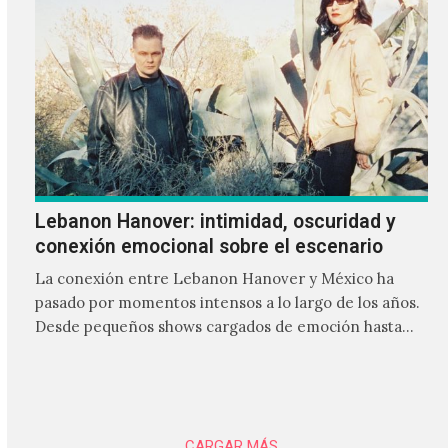
Lebanon Hanover: intimidad, oscuridad y
conexión emocional sobre el escenario
La conexión entre Lebanon Hanover y México ha
pasado por momentos intensos a lo largo de los años.
Desde pequeños shows cargados de emoción hasta
giras accidentadas, el dúo formado por Larissa
Iceglass y William Maybelline ha construido una
relación cercana con el público mexicano gracias a su
mezcla de post-punk, coldwave y letras
profundamente melancólicas.
CARGAR MÁS