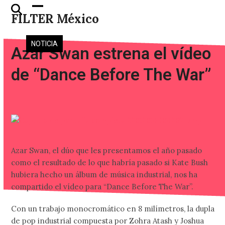
Skip
Open
Close
FILTER México
to
mobile
mobile
content
menu
menu
NOTICIA
Azar Swan estrena el vídeo
de “Dance Before The War”
Azar Swan, el dúo que les presentamos el año pasado
como el resultado de lo que habría pasado si Kate Bush
hubiera hecho un álbum de música industrial, nos ha
compartido el vídeo para “Dance Before The War”.
Con un trabajo monocromático en 8 milímetros, la dupla
de pop industrial compuesta por Zohra Atash y Joshua