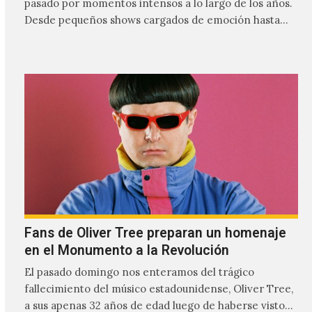
pasado por momentos intensos a lo largo de los años.
Desde pequeños shows cargados de emoción hasta
giras accidentadas, el dúo formado por Larissa
Iceglass y William Maybelline ha construido una
relación cercana con el público mexicano gracias a su
mezcla de post-punk, coldwave y letras
profundamente melancólicas.
Fans de Oliver Tree preparan un homenaje
en el Monumento a la Revolución
El pasado domingo nos enteramos del trágico
fallecimiento del músico estadounidense, Oliver Tree,
a sus apenas 32 años de edad luego de haberse visto