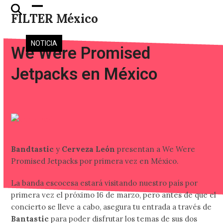
Skip
Open
Close
FILTER México
to
mobile
mobile
content
menu
menu
NOTICIA
We Were Promised
Jetpacks en México
Bandtastic
y
Cerveza León
presentan a We Were
Promised Jetpacks por primera vez en México.
La banda escocesa estará visitando nuestro país por
primera vez el próximo 16 de marzo, pero antes de que el
concierto se lleve a cabo, asegura tu entrada a través de
Bantastic
para poder disfrutar los temas de sus dos