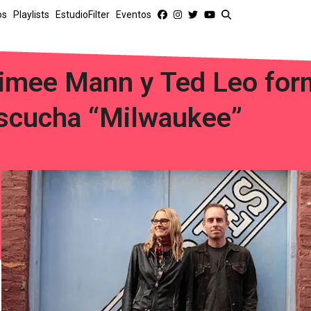
os
Playlists
EstudioFilter
Eventos
imee Mann y Ted Leo for
scucha “Milwaukee”