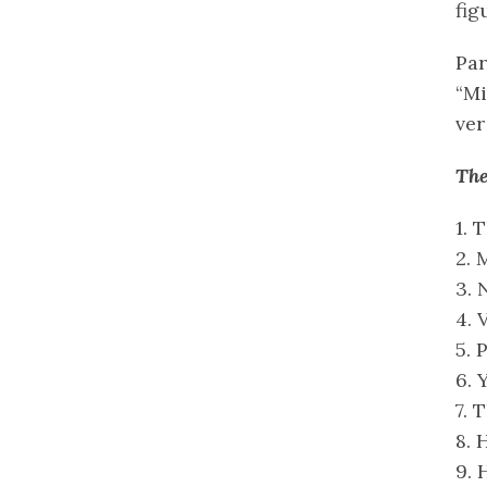
fig
Pa
“Mi
ver
The
1. 
2. 
3. 
4. 
5. 
6. 
7. 
8.
9. 