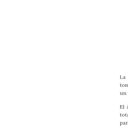
La
tom
un 
El 
tot
par