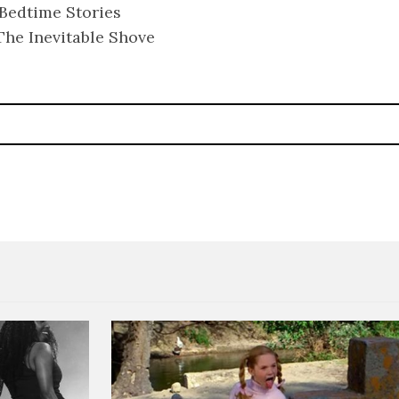
 Bedtime Stories
 The Inevitable Shove
Superfood anuncia EP y estr