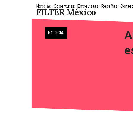
Skip
Noticias
Coberturas
Entrevistas
Reseñas
Conte
FILTER México
to
content
A
NOTICIA
e