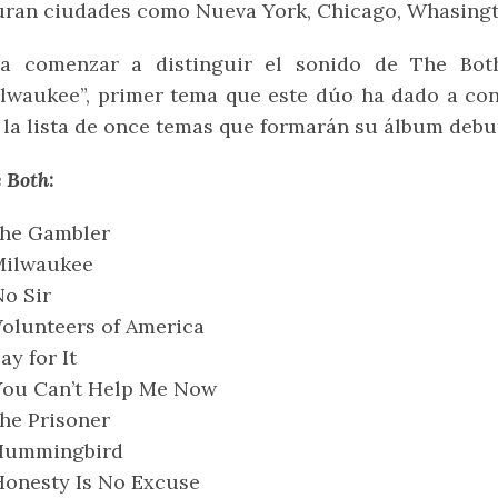
uran ciudades como Nueva York, Chicago, Whasingto
ra comenzar a distinguir el sonido de The Bot
lwaukee”, primer tema que este dúo ha dado a con
 la lista de once temas que formarán su álbum debu
 Both
:
The Gambler
Milwaukee
No Sir
Volunteers of America
Pay for It
You Can’t Help Me Now
The Prisoner
 Hummingbird
Honesty Is No Excuse