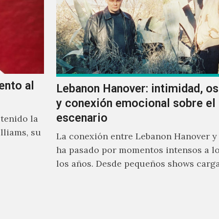
ento al
Lebanon Hanover: intimidad, o
y conexión emocional sobre el
escenario
tenido la
lliams, su
La conexión entre Lebanon Hanover y
ha pasado por momentos intensos a lo
los años. Desde pequeños shows carg
emoción hasta giras accidentadas, el 
formado por Larissa Iceglass y Willia
Maybelline ha construido una relació
con el público mexicano gracias a su