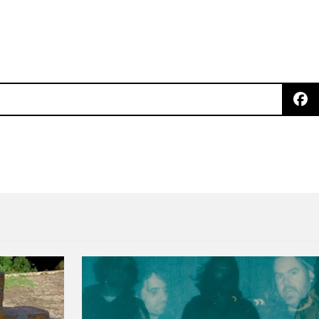
ena video para “TV”