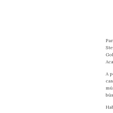
Par
Ste
Gol
Ac
A p
cas
mús
bús
Hab