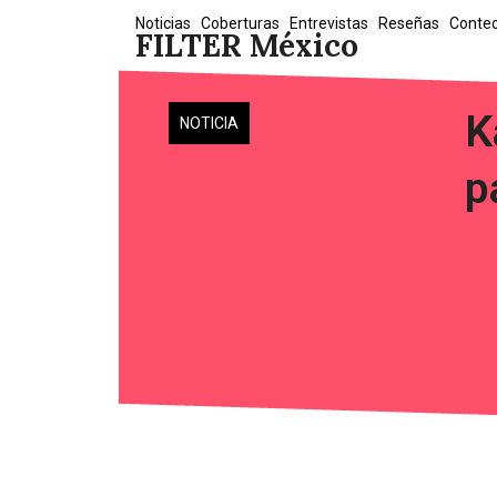
Skip
Noticias
Coberturas
Entrevistas
Reseñas
Conte
FILTER México
to
content
K
NOTICIA
p