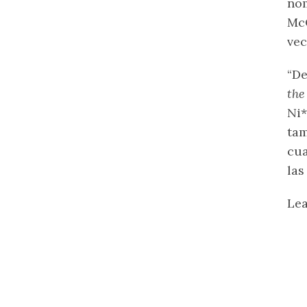
nom
McQ
vec
“De
the
Ni*
tam
cua
las
Lea