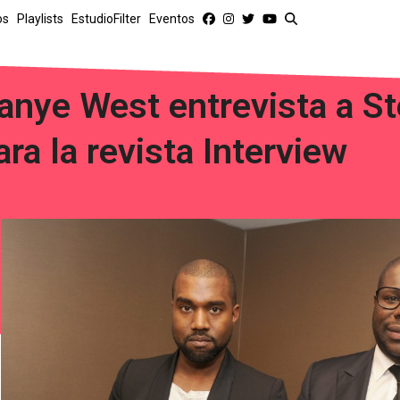
os
Playlists
EstudioFilter
Eventos
anye West entrevista a 
ara la revista Interview