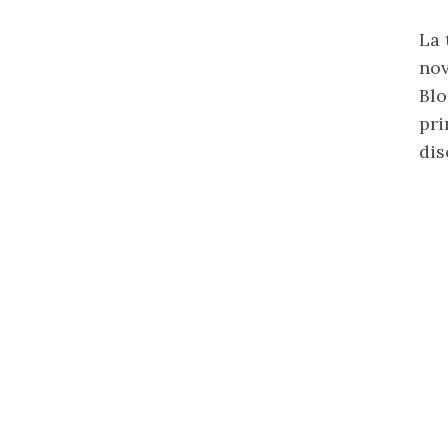
La 
nov
Blo
pri
dis