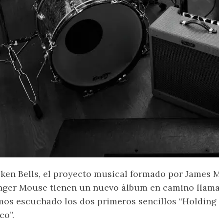
ken Bells, el proyecto musical formado por James 
nger Mouse tienen un nuevo álbum en camino llam
os escuchado los dos primeros sencillos “Holding 
co”.