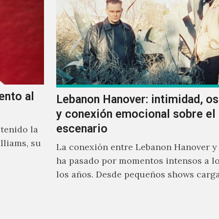
ento al
Lebanon Hanover: intimidad, o
y conexión emocional sobre el
escenario
tenido la
lliams, su
La conexión entre Lebanon Hanover y
ha pasado por momentos intensos a lo
los años. Desde pequeños shows carg
emoción hasta giras accidentadas, el 
formado por Larissa Iceglass y Willia
Maybelline ha construido una relació