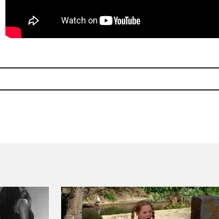
la música de Inside Llewyn Davis
Escuchen el soundtrack de 'H