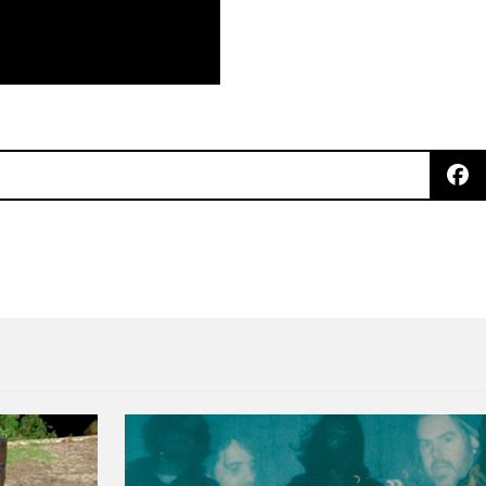
er' feat Arcade Fire.