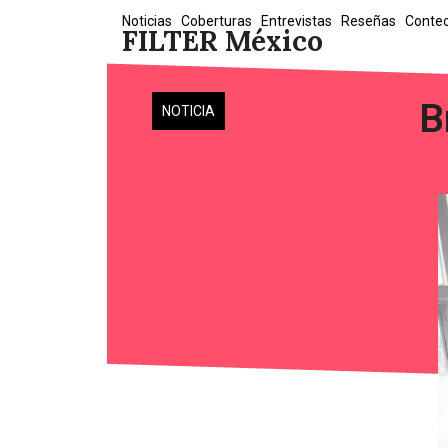
Skip
Noticias
Coberturas
Entrevistas
Reseñas
Conte
FILTER México
to
content
B
NOTICIA