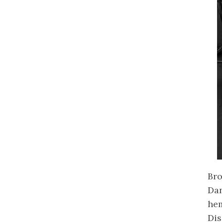
Bro
Da
hem
Dis