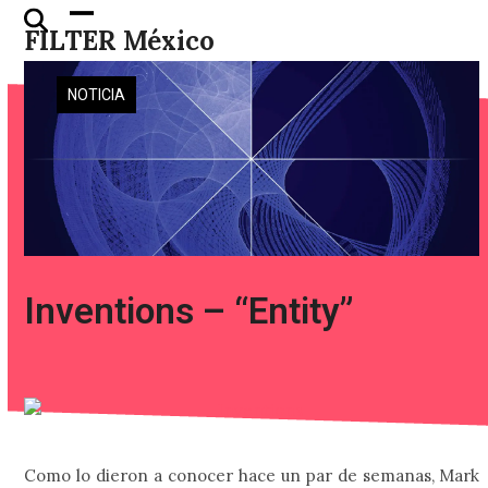
Skip
Open
Close
FILTER México
to
mobile
mobile
content
menu
menu
NOTICIA
Inventions – “Entity”
Como lo dieron a conocer hace un par de semanas, Mark