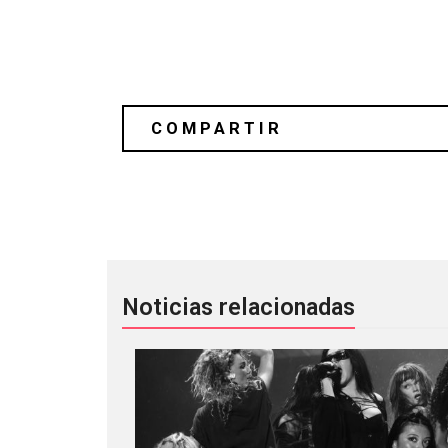
Big Boi, Sade y Phantogram en “CPU 2
Noticias relacionadas