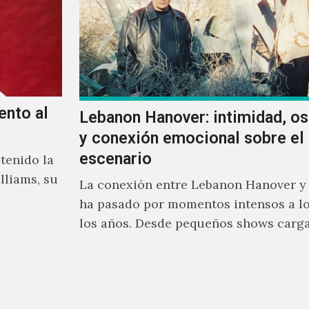
ento al
Lebanon Hanover: intimidad, o
y conexión emocional sobre el
escenario
tenido la
lliams, su
La conexión entre Lebanon Hanover y
ha pasado por momentos intensos a lo
los años. Desde pequeños shows carg
emoción hasta giras accidentadas, el 
formado por Larissa Iceglass y Willia
Maybelline ha construido una relació
con el público mexicano gracias a su