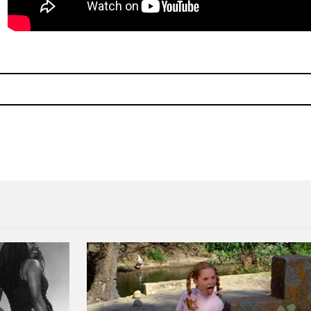
.0”
Swans anuncia 'To Be Kind' 