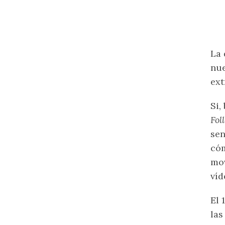
La 
nue
ext
Si,
Fol
sen
cóm
mov
víd
El 
las