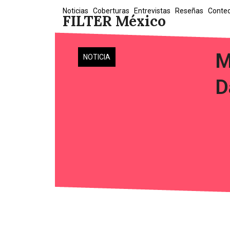
Skip
Noticias
Coberturas
Entrevistas
Reseñas
Conte
FILTER México
to
content
M
NOTICIA
D