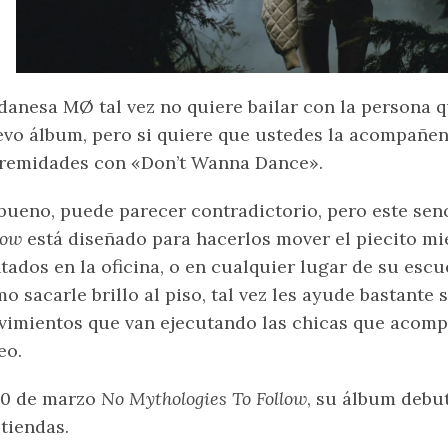
danesa MØ tal vez no quiere bailar con la persona qu
vo álbum, pero si quiere que ustedes la acompañe
remidades con «Don’t Wanna Dance».
 bueno, puede parecer contradictorio, pero este sen
low
está diseñado para hacerlos mover el piecito mi
tados en la oficina, o en cualquier lugar de su escu
o sacarle brillo al piso, tal vez les ayude bastante
imientos que van ejecutando las chicas que acom
eo.
10 de marzo
No Mythologies To Follow
, su álbum debut
 tiendas.