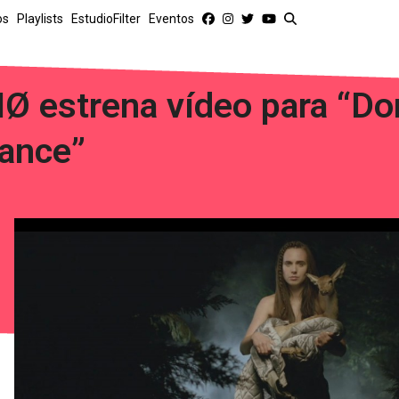
os
Playlists
EstudioFilter
Eventos
Ø estrena vídeo para “Do
ance”