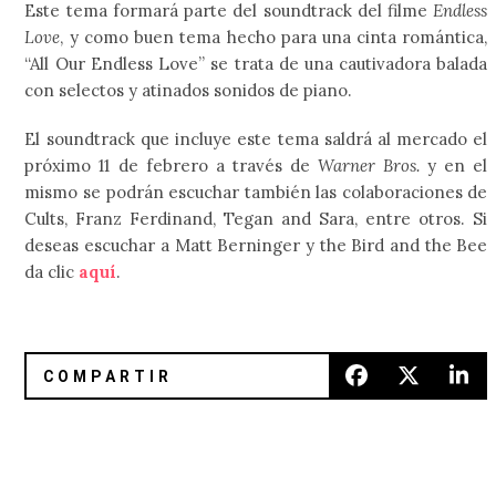
Este tema formará parte del soundtrack del filme
Endless
Love
, y como buen tema hecho para una cinta romántica,
“All Our Endless Love” se trata de una cautivadora balada
con selectos y atinados sonidos de piano.
El soundtrack que incluye este tema saldrá al mercado el
próximo 11 de febrero a través de
Warner Bros.
y en el
mismo se podrán escuchar también las colaboraciones de
Cults, Franz Ferdinand, Tegan and Sara, entre otros. Si
deseas escuchar a Matt Berninger y the Bird and the Bee
da clic
aquí
.
Cam’ron y A-Trak estrenan “Humphrey”
Zurdok anuncia lanzamiento de 