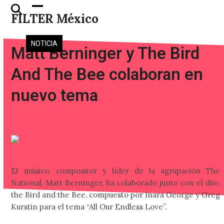
Skip
Open
Close
FILTER México
to
mobile
mobile
content
menu
menu
NOTICIA
Matt Berninger y The Bird
And The Bee colaboran en
nuevo tema
El músico, compositor y líder de la agrupación The
National, Matt Berninger, ha colaborado junto con el dúo,
the Bird and the Bee, compuesto por Inara George y Greg
Kurstin para el tema “All Our Endless Love”.