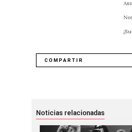
As
Nos
¡Su
Zurdok anuncia lanzamiento de “Gran
Noticias relacionadas