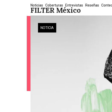
Skip
Noticias
Coberturas
Entrevistas
Reseñas
Conte
FILTER México
to
content
NOTICIA