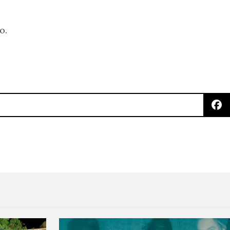
o.
P, ‘Apocalypse Soon’