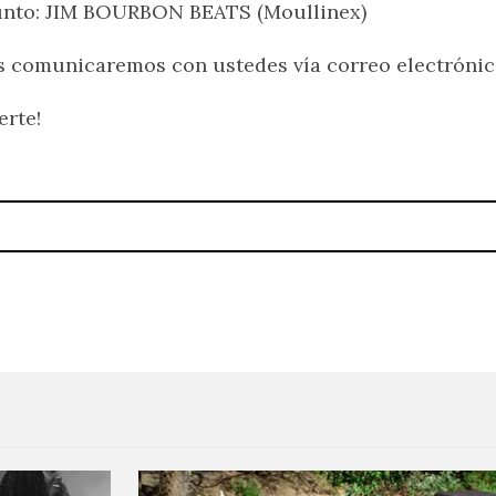
unto: JIM BOURBON BEATS (Moullinex)
 comunicaremos con ustedes vía correo electrónic
erte!
 Salto”
Major Lazer anuncia nuevo E