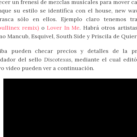
ecer un frenesí de mezclas musicales para mover ca
que su estilo se identifica con el house, new wa
frasca sólo en ellos. Ejemplo claro tenemos 
ullinex remix)
o
Lover In Me
. Habrá otros artist
o Mancub, Esquivel, South Side y Priscila de Quier
riba pueden checar precios y detalles de la pr
dador del sello
Discotexas,
mediante el cual editó
o video pueden ver a continuación.