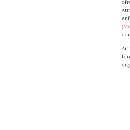
ofr
Aun
en
(Mo
com
Ar
fun
cuy