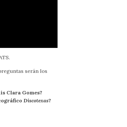
ATS.
preguntas serán los
uis Clara Gomes?
cográfico
Discotexas
?