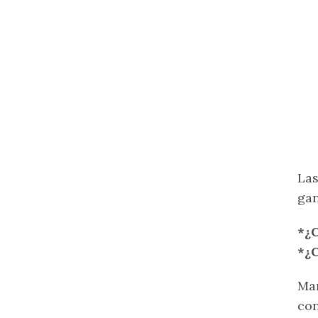
Las
gan
*¿C
*¿C
Man
co