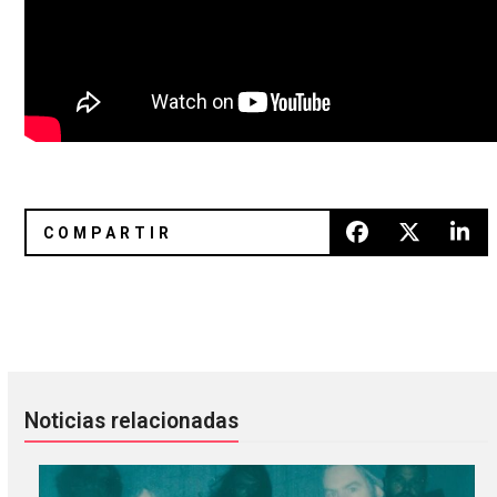
Klaxons regresa con “There Is No Other Time”
Miguel – “Simplethings”
Noticias relacionadas