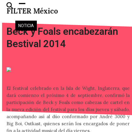
Skip
Open
Close
FILTER México
to
mobile
mobile
content
menu
menu
NOTICIA
Beck y Foals encabezarán
Bestival 2014
El festival celebrado en la Isla de Wight, Inglaterra, que
dará comienzo el próximo 4 de septiembre, confirmó la
participación de Beck y Foals como cabezas de cartel en
la nueva edición del festival para los días jueves y sábado,
acompañando así al dúo conformado por André 3000 y
Big Boi, Outkast, quienes serán los encargados de poner
fin a la actividad musical del día viernes.