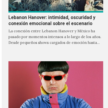
Lebanon Hanover: intimidad, oscuridad y
conexión emocional sobre el escenario
La conexión entre Lebanon Hanover y México ha
pasado por momentos intensos a lo largo de los años.
Desde pequeños shows cargados de emoción hasta
giras accidentadas, el dúo formado por Larissa
Iceglass y William Maybelline ha construido una
relación cercana con el público mexicano gracias a su
mezcla de post-punk, coldwave y letras
profundamente melancólicas.