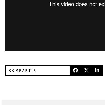
Escucha stream del nuevo EP de Speedy Ortiz, ‘Real Hair’
DIIV interpreta un cover a “Like