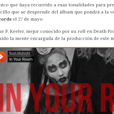
nico que haya recurrido a esas tonalidades para pre
cillo que se desprende del álbum que pondrá a la 
cords
el 27 de mayo.
se F. Keeler, mejor conocido por su roll en Death 
sido la mente encargada de la producción de este m