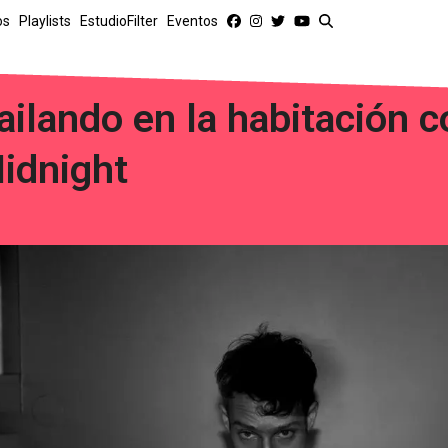
os
Playlists
EstudioFilter
Eventos
ailando en la habitación 
idnight