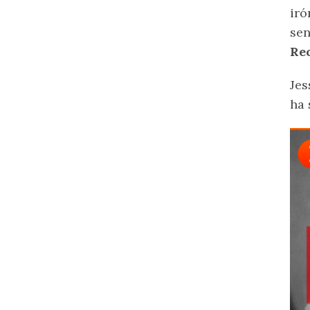
iró
sen
Re
Jes
ha 