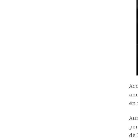
Aco
anu
en 
Aun
pen
de 