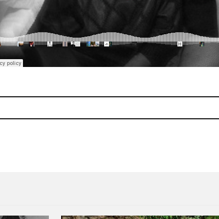
 B.A.D. Is So Good"
Bleeding Rainbow expulsa su