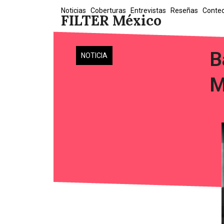
Skip
Noticias
Coberturas
Entrevistas
Reseñas
Conte
FILTER México
to
content
B
NOTICIA
M