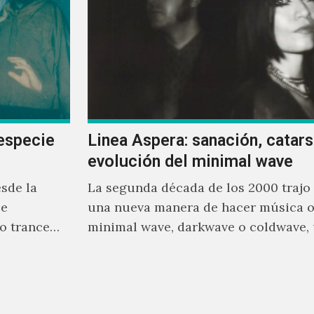
especie
Linea Aspera: sanación, catarsi
evolución del minimal wave
sde la
La segunda década de los 2000 trajo
se
una nueva manera de hacer música o
o trance
minimal wave, darkwave o coldwave,
rente a
que como su nombre lo indica, solo r
mínimo, que en ocasiones puede ser 
sintetizador y una voz