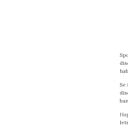
Spo
dis
hab
Se 
dis
ban
Hap
let