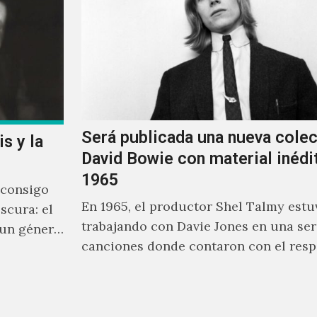
Será publicada una nueva cole
s y la
David Bowie con material inédi
1965
 consigo
En 1965, el productor Shel Talmy estu
scura: el
trabajando con Davie Jones en una ser
 un género
canciones donde contaron con el resp
equiere lo
músicos como Jimmy…
solo un