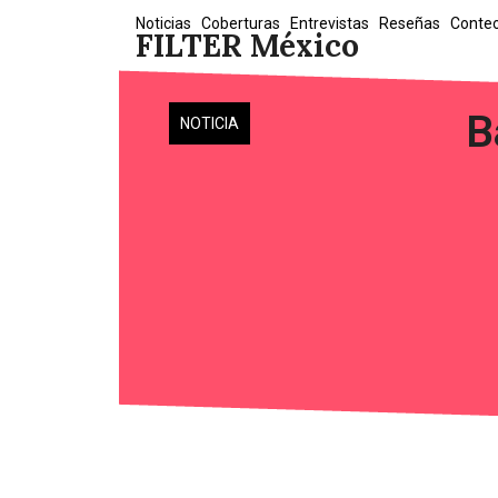
Skip
Noticias
Coberturas
Entrevistas
Reseñas
Conte
FILTER México
to
content
B
NOTICIA