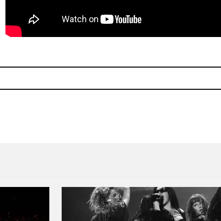
a
Lauryn Hill interpreta "Som