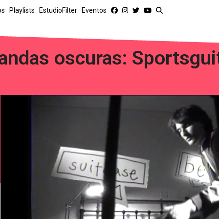
os
Playlists
EstudioFilter
Eventos
andas oscuras: Sportsgui