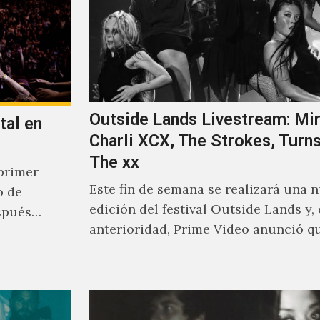
Outside Lands Livestream: Mir
tal en
Charli XCX, The Strokes, Turns
The xx
primer
Este fin de semana se realizará una 
o de
edición del festival Outside Lands y,
spués
anterioridad, Prime Video anunció q
los encargados de transmitir…