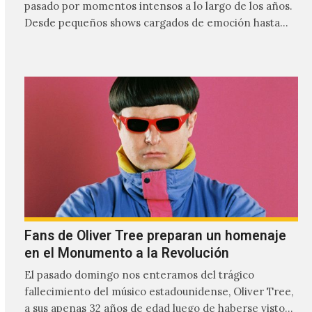
pasado por momentos intensos a lo largo de los años.
Desde pequeños shows cargados de emoción hasta
giras accidentadas, el dúo formado por Larissa
Iceglass y William Maybelline ha construido una
relación cercana con el público mexicano gracias a su
mezcla de post-punk, coldwave y letras
profundamente melancólicas.
Fans de Oliver Tree preparan un homenaje
en el Monumento a la Revolución
El pasado domingo nos enteramos del trágico
fallecimiento del músico estadounidense, Oliver Tree,
a sus apenas 32 años de edad luego de haberse visto