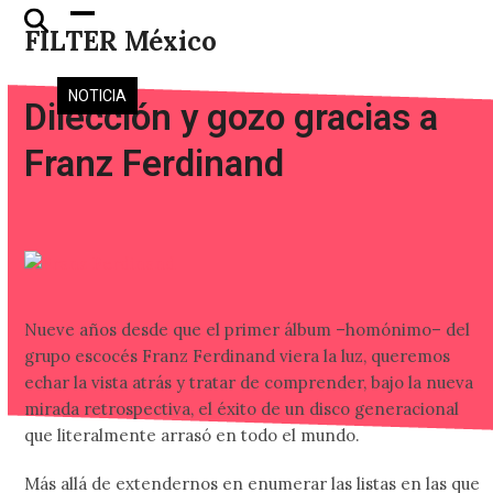
Skip
Open
Close
FILTER México
to
mobile
mobile
content
menu
menu
NOTICIA
Dilección y gozo gracias a
Franz Ferdinand
Nueve años desde que el primer álbum –homónimo– del
grupo escocés Franz Ferdinand viera la luz, queremos
echar la vista atrás y tratar de comprender, bajo la nueva
mirada retrospectiva, el éxito de un disco generacional
que literalmente arrasó en todo el mundo.
Más allá de extendernos en enumerar las listas en las que