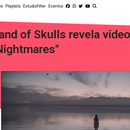
os
Playlists
EstudioFilter
Eventos
and of Skulls revela video
Nightmares"