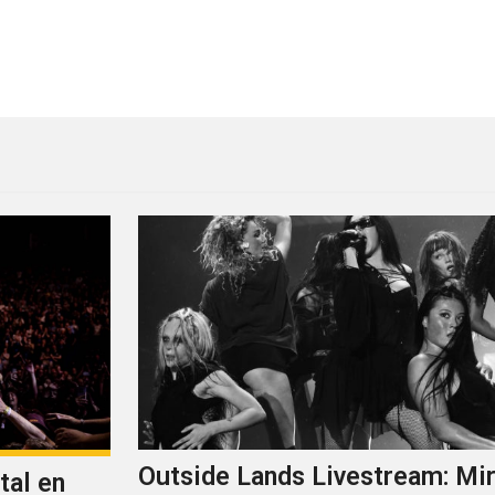
tive desde Bonnaroo
Vuelve Conor Oberst con “H
Outside Lands Livestream: Mir
tal en