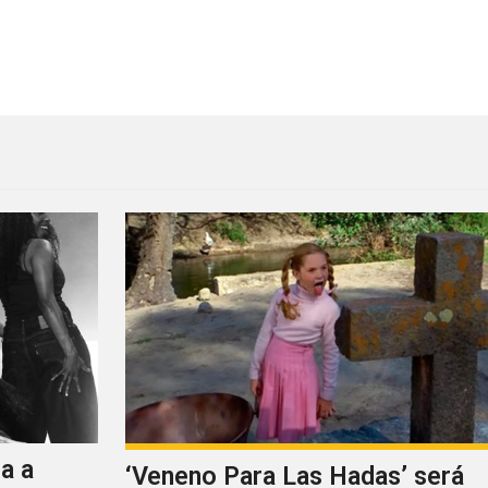
undreds of Ways”
a a
‘Veneno Para Las Hadas’ será