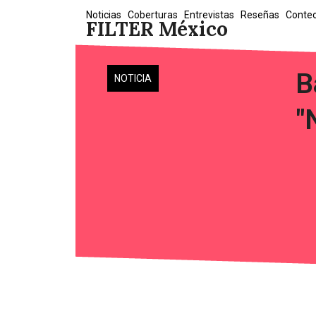
Skip
Noticias
Coberturas
Entrevistas
Reseñas
Conte
FILTER México
to
content
B
NOTICIA
"