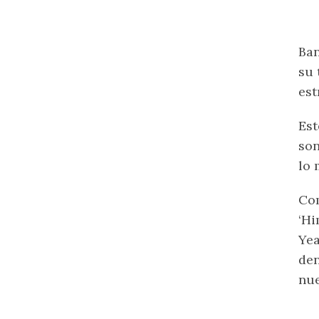
Ban
su 
est
Est
son
lo 
Com
‘Hi
Yea
den
nue