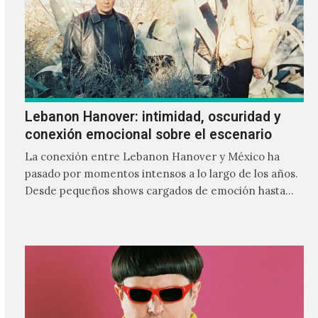
Lebanon Hanover: intimidad, oscuridad y
conexión emocional sobre el escenario
La conexión entre Lebanon Hanover y México ha
pasado por momentos intensos a lo largo de los años.
Desde pequeños shows cargados de emoción hasta
giras accidentadas, el dúo formado por Larissa
Iceglass y William Maybelline ha construido una
relación cercana con el público mexicano gracias a su
mezcla de post-punk, coldwave y letras
profundamente melancólicas.