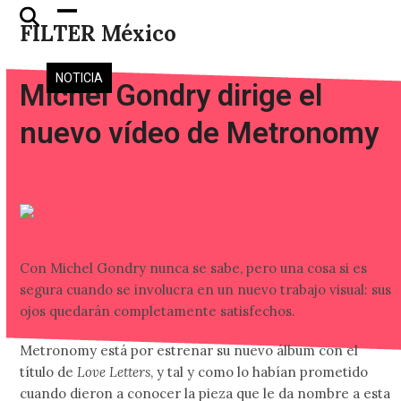
Skip
Open
Close
FILTER México
to
mobile
mobile
content
menu
menu
NOTICIA
Michel Gondry dirige el
nuevo vídeo de Metronomy
Con Michel Gondry nunca se sabe, pero una cosa si es
segura cuando se involucra en un nuevo trabajo visual: sus
ojos quedarán completamente satisfechos.
Metronomy está por estrenar su nuevo álbum con el
título de
Love Letters
, y tal y como lo habían prometido
cuando dieron a conocer la pieza que le da nombre a esta