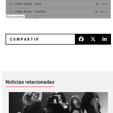
Escucha "97.92", colaboración entre Trash Talk y Flatbush 
Band of Skulls coverea “Instant
Noticias relacionadas