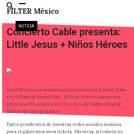
Skip
Open
Close
FILTER México
to
mobile
mobile
content
menu
menu
NOTICIA
Concierto Cable presenta:
Little Jesus + Niños Héroes
Nos faltan pocas semanas para presenciar a Little Jesus
en el Festival Nrmal 2014. El 19 de febrero darán una
presentación acústica en el Centro de Cultura Digital
(Estela de Luz) gracias a
Concierto Cable
.
Estén pendientes de nuestras redes sociales mañana
pues regalaremos unos tickets. Mientras, si todavía no