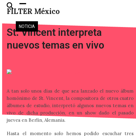
Skip
Open
Close
FILTER México
to
mobile
mobile
content
menu
menu
NOTICIA
St. Vincent interpreta
nuevos temas en vivo
A tan solo unos días de que sea lanzado el nuevo álbum
homónimo de St. Vincent, la compositora de otros cuatro
álbumes de estudio, interpretó algunos nuevos temas en
vivo de dicha producción, en un show dado el pasado
jueves en Berlín, Alemania.
Hasta el momento solo hemos podido escuchar tres