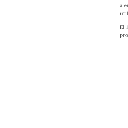
a e
uti
El 
pro