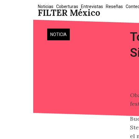
Skip
Noticias
Coberturas
Entrevistas
Reseñas
Conte
FILTER México
to
content
T
NOTICIA
S
Oba
fes
Bue
Ste
el 