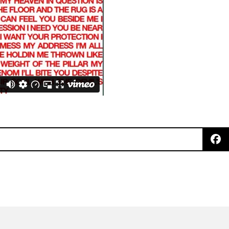
eo para “Heavenmetal”