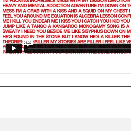
lackbird
Thurston Moore estrena víd