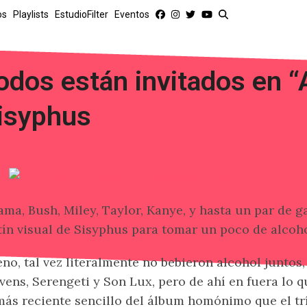
os
Playlists
EstudioFilter
Eventos
odos están invitados en “
isyphus
ma, Bush, Miley, Taylor, Kanye, y hasta un par de ga
tín visual de Sisyphus para tomar un poco de alcoho
no, tal vez literalmente no bebieron alcohol juntos
vens, Serengeti y Son Lux, pero de ahí en fuera lo q
más reciente sencillo del álbum homónimo que el trí