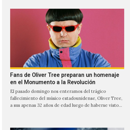
Iceglass y William Maybelline ha construido una
relación cercana con el público mexicano gracias a su
mezcla de post-punk, coldwave y letras
profundamente melancólicas.
Fans de Oliver Tree preparan un homenaje
en el Monumento a la Revolución
El pasado domingo nos enteramos del trágico
fallecimiento del músico estadounidense, Oliver Tree,
a sus apenas 32 años de edad luego de haberse visto
involucrado…