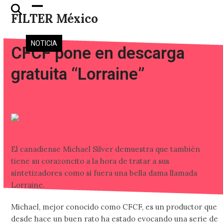
Skip
Open
Close
FILTER México
to
mobile
mobile
content
menu
menu
NOTICIA
CFCF pone en descarga
gratuita “Lorraine”
El canadiense Michael Silver demuestra que también
tiene su corazoncito a la hora de tratar a sus
sintetizadores como si fuera una bella dama llamada
Lorraine.
Michael, mejor conocido como CFCF, es un productor que
desde hace un buen rato ha estado evocando una serie de