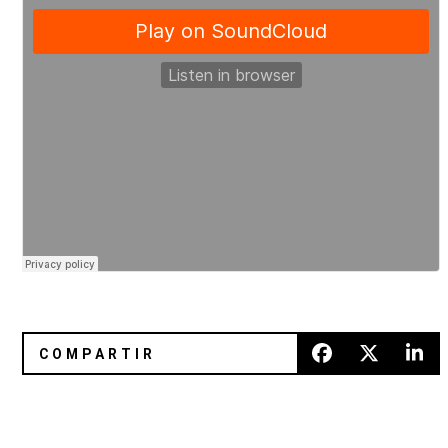
Escucha "Killer" y "Nasty" de Four Tet y Terror Danjah
Hundred Waters comparte "Dow