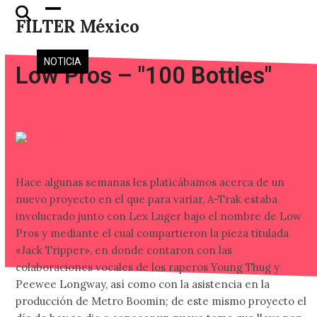
Skip
Open
Close
FILTER México
to
mobile
mobile
content
menu
menu
NOTICIA
Low Pros – "100 Bottles"
Hace algunas semanas les platicábamos acerca de un
nuevo proyecto en el que para variar, A-Trak estaba
involucrado junto con Lex Luger bajo el nombre de Low
Pros y mediante el cual compartieron la pieza titulada
«Jack Tripper», en donde contaron con las
colaboraciones vocales de los raperos Young Thug y
Peewee Longway, así como con la asistencia en la
producción de Metro Boomin; de este mismo proyecto el