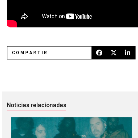
Silversun Pickups estrena vídeo para “Cannibal”
Bonobo en México
Noticias relacionadas