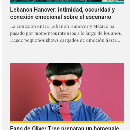
Lebanon Hanover: intimidad, oscuridad y
conexión emocional sobre el escenario
La conexión entre Lebanon Hanover y México ha
pasado por momentos intensos a lo largo de los años.
Desde pequeños shows cargados de emoción hasta
giras accidentadas, el dúo formado por Larissa
Iceglass y William Maybelline ha construido una
relación cercana con el público mexicano gracias a su
mezcla de post-punk, coldwave y letras
profundamente melancólicas.
Fans de Oliver Tree preparan un homenaje