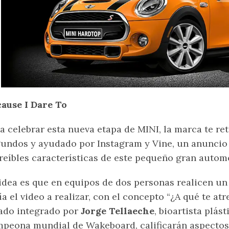
ause I Dare To
a celebrar esta nueva etapa de MINI, la marca te re
undos y ayudado por Instagram y Vine, un anuncio
reíbles características de este pequeño gran automó
idea es que en equipos de dos personas realicen u
ía el video a realizar, con el concepto “¿A qué te at
ado integrado por
Jorge Tellaeche
, bioartista plás
peona mundial de Wakeboard, calificarán aspectos 