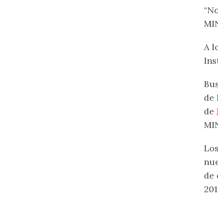
“No
MIN
A l
Ins
Bus
de 
de
MIN
Los
nue
de 
201