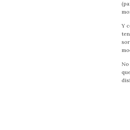
(pa
mom
Y c
ten
sor
mod
No 
que
dis