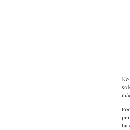
No 
sól
más
Pod
per
ha 