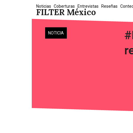
Skip
Noticias
Coberturas
Entrevistas
Reseñas
Conte
FILTER México
to
content
#
NOTICIA
r