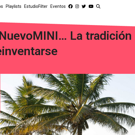
os
Playlists
EstudioFilter
Eventos
NuevoMINI… La tradición
einventarse