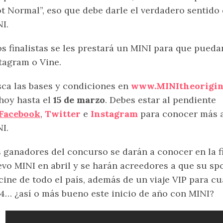
t Normal”, eso que debe darle el verdadero sentido 
I.
os finalistas se les prestará un MINI para que puedan
tagram o Vine.
ca las bases y condiciones en
www.MINItheorigin
hoy hasta el
15 de marzo
. Debes estar al pendiente
Facebook
,
Twitter
e
Instagram
para conocer más a
I.
 ganadores del concurso se darán a conocer en la f
vo MINI en abril y se harán acreedores a que su sp
cine de todo el país, además de un viaje VIP para c
4… ¿así o más bueno este inicio de año con MINI?