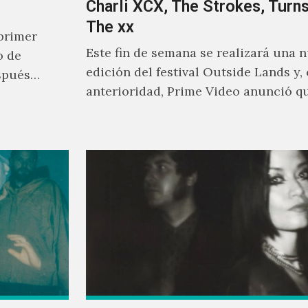
Charli XCX, The Strokes, Turns
The xx
primer
Este fin de semana se realizará una 
o de
edición del festival Outside Lands y,
spués
anterioridad, Prime Video anunció q
los encargados de transmitir…