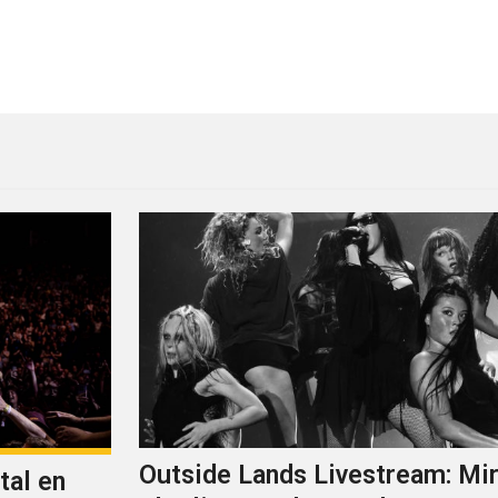
on Raekwon, “Blind Threats”
Fionna Apple tendrá superp
Outside Lands Livestream: Mir
tal en