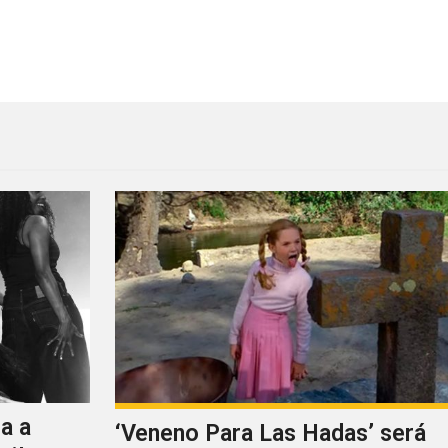
oderes en nuevo programa francés
a a
‘Veneno Para Las Hadas’ será