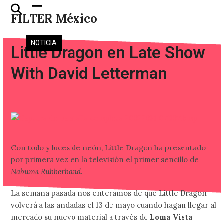
Skip
Open
Close
FILTER México
to
mobile
mobile
content
menu
menu
NOTICIA
Little Dragon en Late Show
With David Letterman
Con todo y luces de neón, Little Dragon ha presentado
por primera vez en la televisión el primer sencillo de
Nabuma Rubberband
.
La semana pasada nos enteramos de que Little Dragon
volverá a las andadas el 13 de mayo cuando hagan llegar al
mercado su nuevo material a través de
Loma Vista