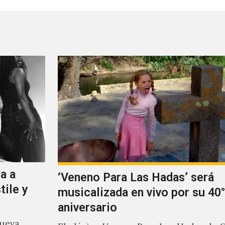
a a
‘Veneno Para Las Hadas’ será
tile y
musicalizada en vivo por su 40°
aniversario
nueva