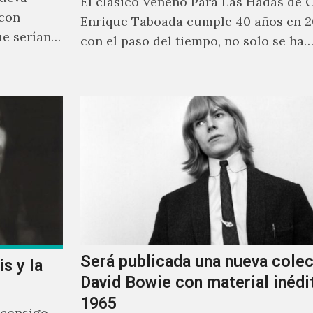
El clásico Veneno Para Las Hadas de 
 con
Enrique Taboada cumple 40 años en 2
ue serían
con el paso del tiempo, no solo se ha
Será publicada una nueva cole
s y la
David Bowie con material inédi
1965
 consigo