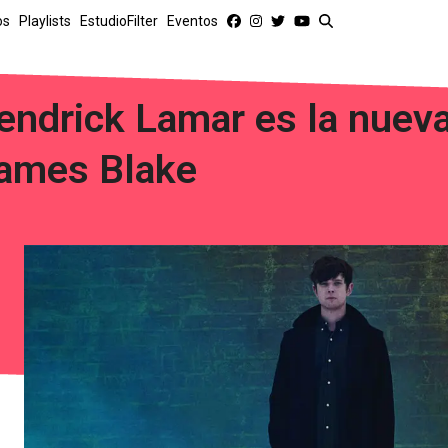
os
Playlists
EstudioFilter
Eventos
endrick Lamar es la nueva
ames Blake