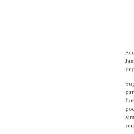
Ade
Jam
imp
Yup
par
fue
poc
sim
rem