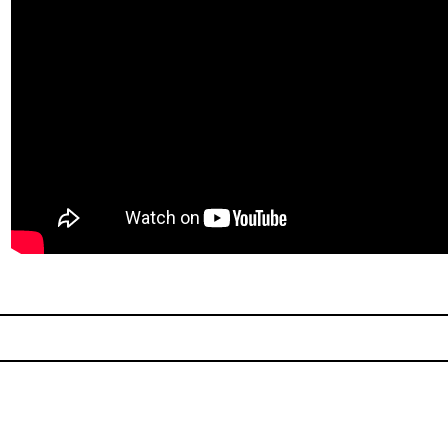
 Weight Of Gold”
Escucha “Crescent Moon” de