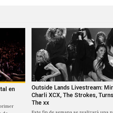
Outside Lands Livestream: Mir
tal en
Charli XCX, The Strokes, Turns
The xx
primer
Este fin de semana se realizará una 