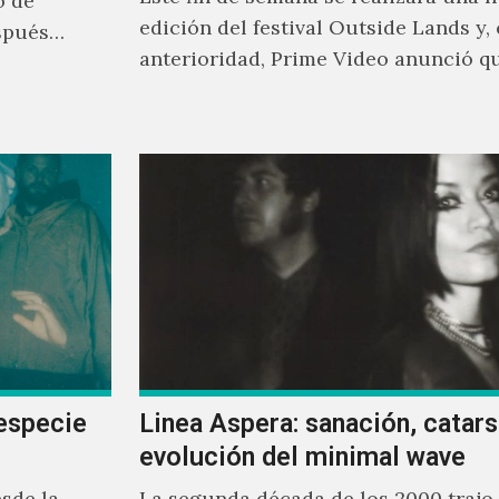
o de
edición del festival Outside Lands y,
spués
anterioridad, Prime Video anunció q
los encargados de transmitir…
especie
Linea Aspera: sanación, catarsi
evolución del minimal wave
sde la
La segunda década de los 2000 trajo