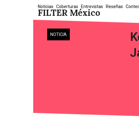
Skip
Noticias
Coberturas
Entrevistas
Reseñas
Conte
FILTER México
to
content
K
NOTICIA
J