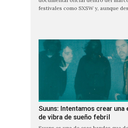
documental oficial dentro del marc
festivales como SXSW y, aunque de
parecía un poco incierto su…
Suuns: Intentamos crear una 
de vibra de sueño febril
Suuns es una de esas bandas que de