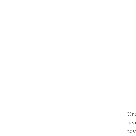
Una
fas
tes