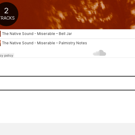
th Ear
Howling Bells regresa con 