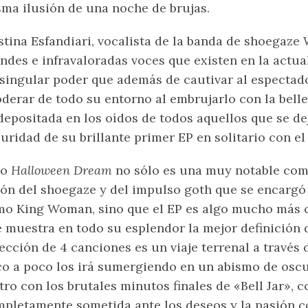
ma ilusión de una noche de brujas.
stina Esfandiari, vocalista de la banda de shoegaze 
ndes e infravaloradas voces que existen en la actua
singular poder que además de cautivar al espectado
derar de todo su entorno al embrujarlo con la bell
depositada en los oídos de todos aquellos que se de
uridad de su brillante primer EP en solitario con el
ro
Halloween Dream
no sólo es una muy notable com
ón del shoegaze y del impulso goth que se encargó
o King Woman, sino que el EP es algo mucho más c
 muestra en todo su esplendor la mejor definición 
ección de 4 canciones es un viaje terrenal a través 
o a poco los irá sumergiendo en un abismo de oscu
tro con los brutales minutos finales de «Bell Jar», 
pletamente sometida ante los deseos y la pasión co