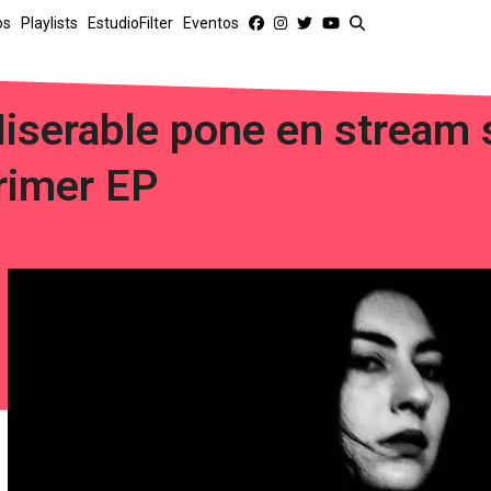
os
Playlists
EstudioFilter
Eventos
iserable pone en stream s
rimer EP