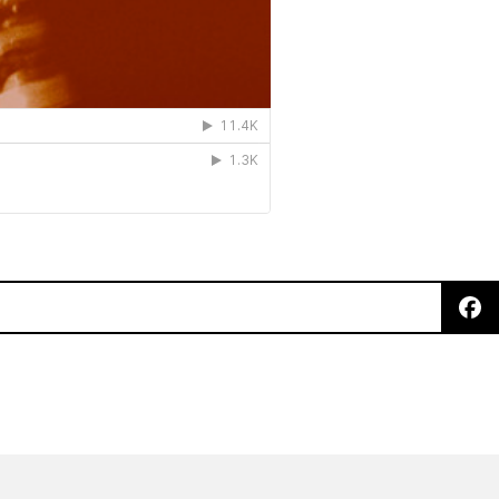
“Slowburn”