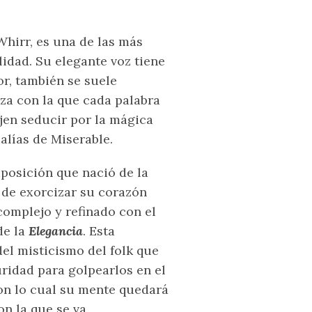
Whirr, es una de las más
lidad. Su elegante voz tiene
r, también se suele
eza con la que cada palabra
jen seducir por la mágica
 alías de Miserable.
posición que nació de la
 de exorcizar su corazón
omplejo y refinado con el
de la
Elegancia
. Esta
del misticismo del folk que
ridad para golpearlos en el
con lo cual su mente quedará
n la que se va