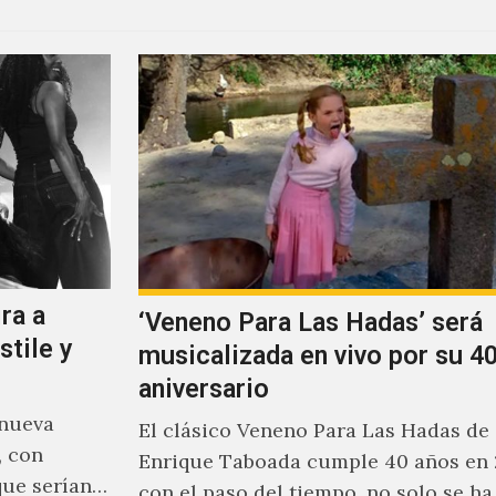
ra a
‘Veneno Para Las Hadas’ será
stile y
musicalizada en vivo por su 40
aniversario
 nueva
El clásico Veneno Para Las Hadas de
, con
Enrique Taboada cumple 40 años en 
que serían
con el paso del tiempo, no solo se h