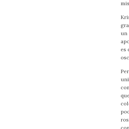
mis
Kri
gra
un 
apo
es 
osc
Pe
uni
com
que
col
poc
ros
com