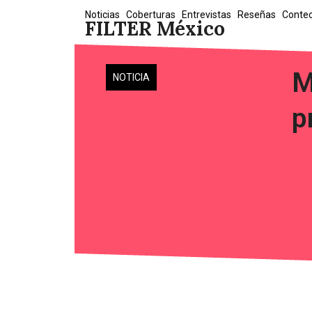
Skip
Noticias
Coberturas
Entrevistas
Reseñas
Conte
FILTER México
to
content
M
NOTICIA
p