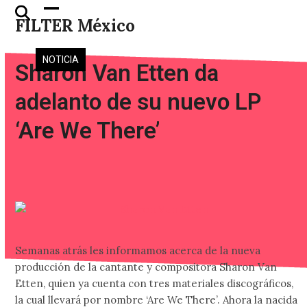
Skip
Open
Close
FILTER México
to
mobile
mobile
content
menu
menu
NOTICIA
Sharon Van Etten da
adelanto de su nuevo LP
‘Are We There’
Semanas atrás les informamos acerca de la nueva
producción de la cantante y compositora Sharon Van
Etten, quien ya cuenta con tres materiales discográficos,
la cual llevará por nombre ‘Are We There’. Ahora la nacida