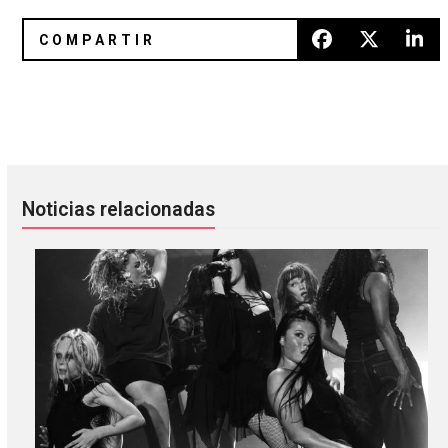
The Range anuncia nuevo EP y comparte “Slow Build”
Jimmy Fallon recibe a Arcade F
Noticias relacionadas