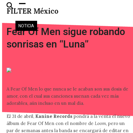
Skip
Open
Close
FILTER México
to
mobile
mobile
content
menu
menu
NOTICIA
Fear Of Men sigue robando
sonrisas en “Luna”
A Fear Of Men lo que nunca se le acaban son sus dosis de
amor, con el cual sus canciones suenan cada vez más
adorables, aún incluso en un mal día.
El 31 de abril,
Kanine Records
pondrá a la venta el nuevo
álbum de Fear Of Men con el nombre de
Loom
, pero un
par de semanas antes la banda se encargará de editar en