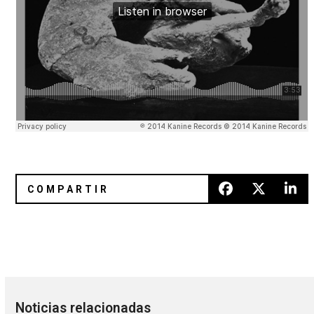
Be Forest revela un vídeo para “Totem II”
Nuevo vídeo de Ty Segall con s
Noticias relacionadas