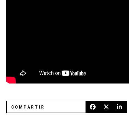
Damon Albarn libera el vídeo de “Lonely Press Play”
Electric Daisy Carnival en Méxi