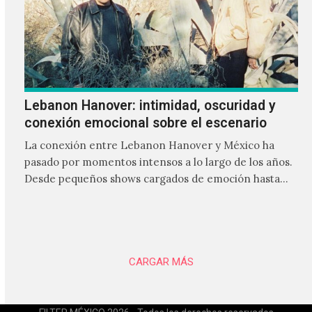
Lebanon Hanover: intimidad, oscuridad y
conexión emocional sobre el escenario
La conexión entre Lebanon Hanover y México ha
pasado por momentos intensos a lo largo de los años.
Desde pequeños shows cargados de emoción hasta
giras accidentadas, el dúo formado por Larissa
Iceglass y William Maybelline ha construido una
relación cercana con el público mexicano gracias a su
mezcla de post-punk, coldwave y letras
profundamente melancólicas.
CARGAR MÁS