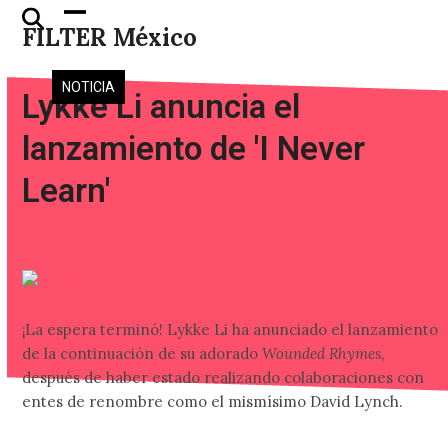
Skip
Open
Close
FILTER México
to
mobile
mobile
content
menu
menu
NOTICIA
Lykke Li anuncia el
lanzamiento de 'I Never
Learn'
¡La espera terminó! Lykke Li ha anunciado el lanzamiento
de la continuación de su adorado
Wounded Rhymes
,
después de haber estado realizando colaboraciones con
entes de renombre como el mismísimo David Lynch.