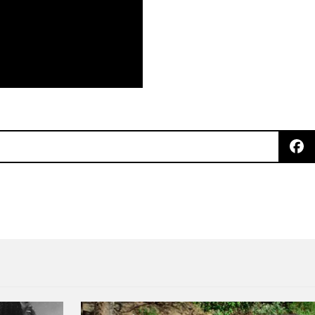
s) anuncia álbum debut de The Birds Of Satan