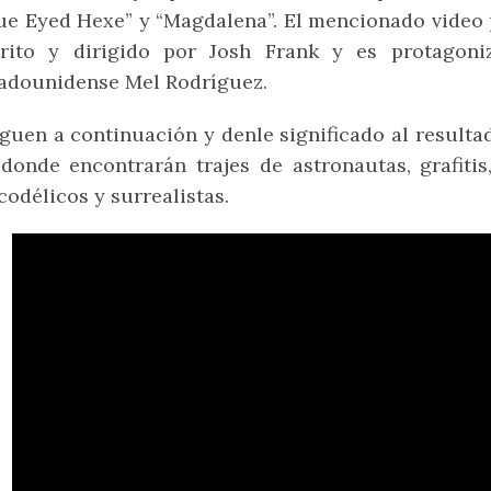
ue Eyed Hexe” y “Magdalena”. El mencionado video 
crito y dirigido por Josh Frank y es protagon
adounidense Mel Rodríguez.
guen a continuación y denle significado al resultad
donde encontrarán trajes de astronautas, grafiti
codélicos y surrealistas.