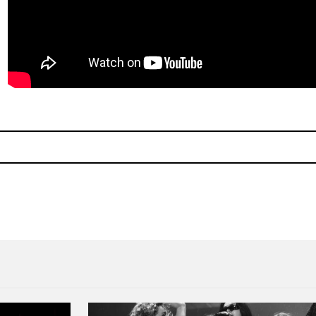
 Van Etten
Taylor Hawkins (Foo Fighter