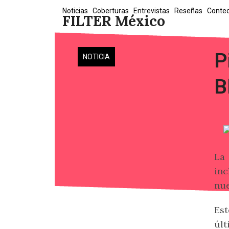
Skip
Noticias
Coberturas
Entrevistas
Reseñas
Conte
FILTER México
to
content
P
NOTICIA
B
La 
inc
nue
Est
últ