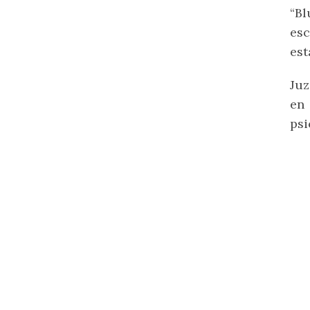
“Bl
es
est
Juz
en 
psi