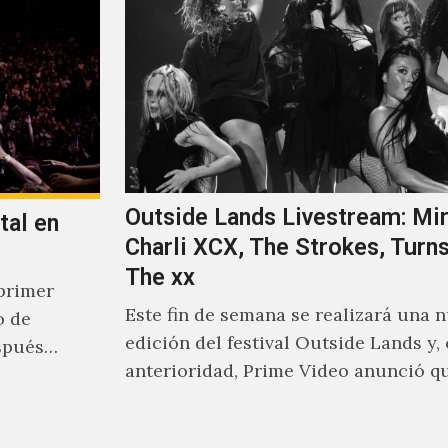
Outside Lands Livestream: Mir
tal en
Charli XCX, The Strokes, Turns
The xx
primer
Este fin de semana se realizará una 
o de
edición del festival Outside Lands y,
spués
anterioridad, Prime Video anunció q
los encargados de transmitir…