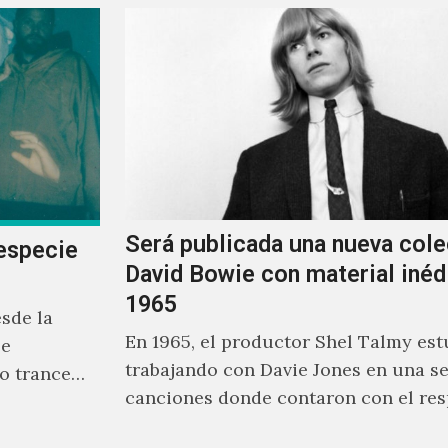
Será publicada una nueva cole
especie
David Bowie con material inéd
1965
sde la
En 1965, el productor Shel Talmy est
se
trabajando con Davie Jones en una se
o trance
canciones donde contaron con el res
rente a
músicos como Jimmy…