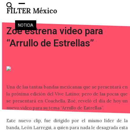
Skip
Open
Close
FILTER México
to
mobile
mobile
content
menu
menu
NOTICIA
Zoé estrena video para
“Arrullo de Estrellas”
Una de las tantas bandas mexicanas que se presentará en
la próxima edición del Vive Latino; pero de las pocas que
se presentará en Coachella, Zoé, reveló el día de hoy un
nuevo video para su tema “Arrullo de Estrellas”.
Este nuevo clip, fue dirigido por el mismo líder de la
banda, León Larregui, a quien para nada le desagrada esta