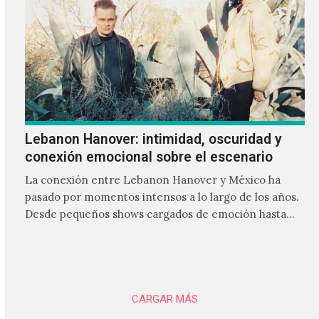
Lebanon Hanover: intimidad, oscuridad y
conexión emocional sobre el escenario
La conexión entre Lebanon Hanover y México ha
pasado por momentos intensos a lo largo de los años.
Desde pequeños shows cargados de emoción hasta
giras accidentadas, el dúo formado por Larissa
Iceglass y William Maybelline ha construido una
relación cercana con el público mexicano gracias a su
mezcla de post-punk, coldwave y letras
profundamente melancólicas.
CARGAR MÁS