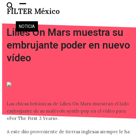
Skip
Open
Close
FILTER México
to
mobile
mobile
content
menu
menu
NOTICIA
Lilies On Mars muestra su
embrujante poder en nuevo
vídeo
Las chicas británicas de Lilies On Mars muestran el lado
embrujante de su malévolo synth-pop en el vídeo para
«For The First 3 Years».
A este dúo proveniente de tierras inglesas siempre le ha