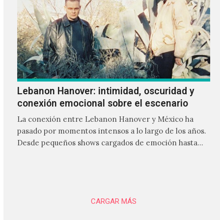
Lebanon Hanover: intimidad, oscuridad y
conexión emocional sobre el escenario
La conexión entre Lebanon Hanover y México ha
pasado por momentos intensos a lo largo de los años.
Desde pequeños shows cargados de emoción hasta
giras accidentadas, el dúo formado por Larissa
Iceglass y William Maybelline ha construido una
relación cercana con el público mexicano gracias a su
mezcla de post-punk, coldwave y letras
profundamente melancólicas.
CARGAR MÁS