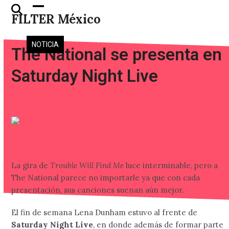
Skip
Open
Close
FILTER México
to
mobile
mobile
content
menu
menu
NOTICIA
The National se presenta en
Saturday Night Live
La gira de
Trouble Will Find Me
luce interminable, pero a
The National parece no importarle ya que con cada
presentación, sus canciones suenan aún mejor.
El fin de semana Lena Dunham estuvo al frente de
Saturday Night Live
, en donde además de formar parte