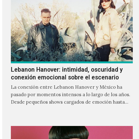
Lebanon Hanover: intimidad, oscuridad y
conexión emocional sobre el escenario
La conexión entre Lebanon Hanover y México ha
pasado por momentos intensos a lo largo de los años.
Desde pequeños shows cargados de emoción hasta
giras accidentadas, el dúo formado por Larissa
Iceglass y William Maybelline ha construido una
relación cercana con el público mexicano gracias a su
mezcla de post-punk, coldwave y letras