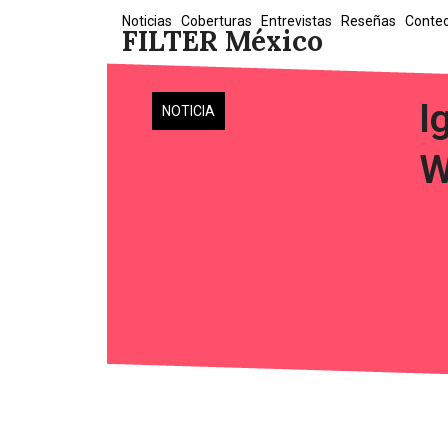
Skip
Noticias
Coberturas
Entrevistas
Reseñas
Conte
FILTER México
to
content
I
NOTICIA
W