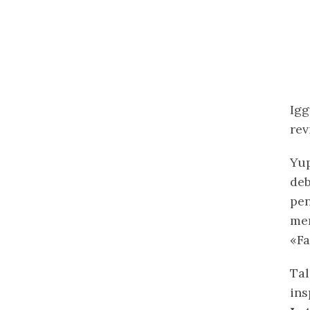
Igg
rev
Yup
deb
pen
men
«Fa
Tal
ins