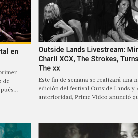
Outside Lands Livestream: Mir
tal en
Charli XCX, The Strokes, Turns
The xx
primer
Este fin de semana se realizará una 
o de
edición del festival Outside Lands y,
spués
anterioridad, Prime Video anunció q
los encargados de transmitir…