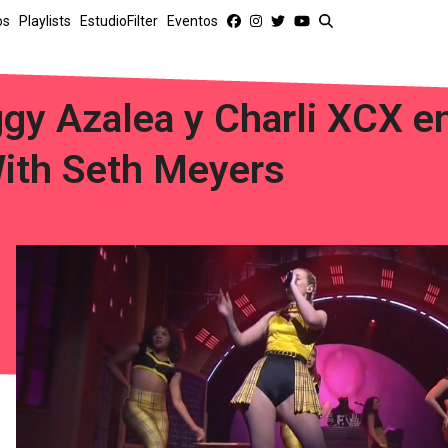
os
Playlists
EstudioFilter
Eventos
ggy Azalea y Charli XCX e
ith Seth Meyers