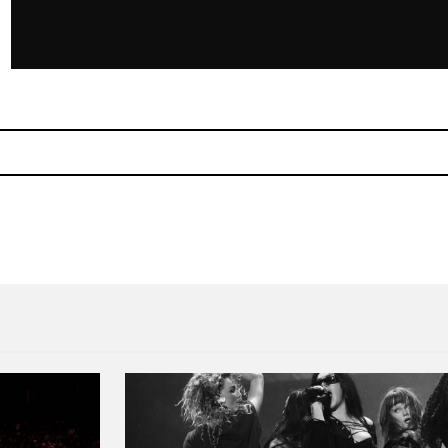
Escucha “Water Fountain” d