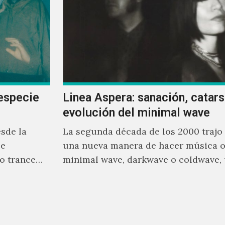
especie
Linea Aspera: sanación, catarsi
evolución del minimal wave
sde la
La segunda década de los 2000 trajo
se
una nueva manera de hacer música o
o trance
minimal wave, darkwave o coldwave,
rente a
que como su nombre lo indica, solo r
mínimo, que en ocasiones puede ser 
sintetizador y una voz