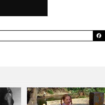
e tUnE-yArDs