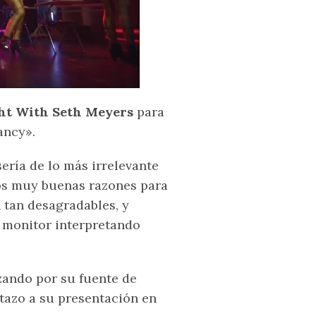
ht With Seth Meyers
para
ancy».
ería de lo más irrelevante
dos muy buenas razones para
 tan desagradables, y
 monitor interpretando
zando por su fuente de
stazo a su presentación en