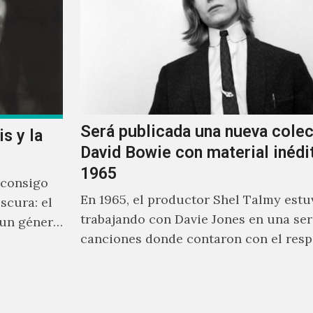
Será publicada una nueva cole
s y la
David Bowie con material inédi
1965
 consigo
En 1965, el productor Shel Talmy estu
scura: el
trabajando con Davie Jones en una ser
 un género
canciones donde contaron con el resp
equiere lo
músicos como Jimmy…
solo un