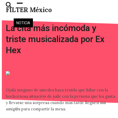
Skip
Open
Close
FILTER México
to
mobile
mobile
content
menu
menu
NOTICIA
La cita más incómoda y
triste musicalizada por Ex
Hex
Ojalá ninguno de ustedes haya tenido que lidiar con la
bochornosa situación de salir con la persona que les gusta,
y llevarse una sorpresa cuando más tarde lleguen sus
amig@s para compartir la mesa.