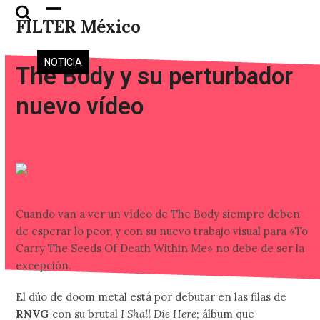
Skip
Open
Close
FILTER México
to
mobile
mobile
content
menu
menu
NOTICIA
The Body y su perturbador
nuevo vídeo
Cuando van a ver un vídeo de The Body siempre deben
de esperar lo peor, y con su nuevo trabajo visual para «To
Carry The Seeds Of Death Within Me» no debe de ser la
excepción.
El dúo de doom metal está por debutar en las filas de
RNVG
con su brutal
I Shall Die Here
; álbum que