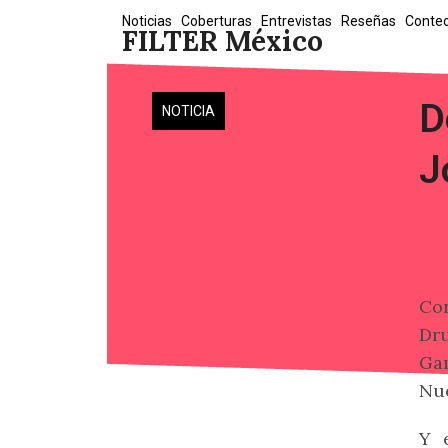
Skip
Noticias
Coberturas
Entrevistas
Reseñas
Conte
FILTER México
to
content
D
NOTICIA
J
Con
Dru
Ga
Nue
Y 