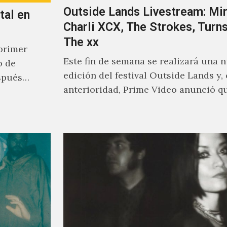
Outside Lands Livestream: Mir
tal en
Charli XCX, The Strokes, Turns
The xx
primer
Este fin de semana se realizará una 
o de
edición del festival Outside Lands y,
spués
anterioridad, Prime Video anunció q
los encargados de transmitir…