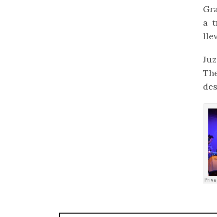
Gra
a 
lle
Juz
Th
des