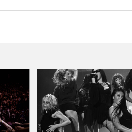
ino
Cinema Ball Night: Una noch