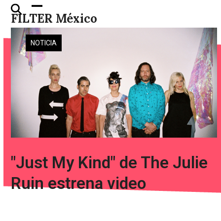
Skip
Open
Close
FILTER México
to
mobile
mobile
content
menu
menu
NOTICIA
"Just My Kind" de The Julie
Ruin estrena video