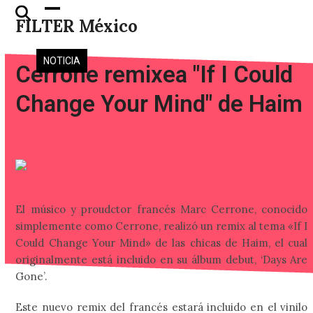
Skip
Open
Close
FILTER México
to
mobile
mobile
content
menu
menu
NOTICIA
Cerrone remixea "If I Could
Change Your Mind" de Haim
El músico y proudctor francés Marc Cerrone, conocido
simplemente como Cerrone, realizó un remix al tema «If I
Could Change Your Mind» de las chicas de Haim, el cual
originalmente está incluido en su álbum debut, ‘Days Are
Gone’.
Este nuevo remix del francés estará incluido en el vinilo