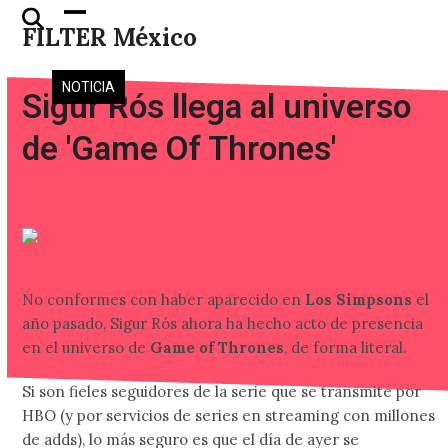
Skip
Open
Close
FILTER México
to
mobile
mobile
content
menu
menu
NOTICIA
Sigur Rós llega al universo
de 'Game Of Thrones'
No conformes con haber aparecido en
Los Simpsons
el
año pasado, Sigur Rós ahora ha hecho acto de presencia
en el universo de
Game of Thrones
, de forma literal.
Si son fieles seguidores de la serie que se transmite por
HBO (y por servicios de series en streaming con millones
de adds), lo más seguro es que el día de ayer se