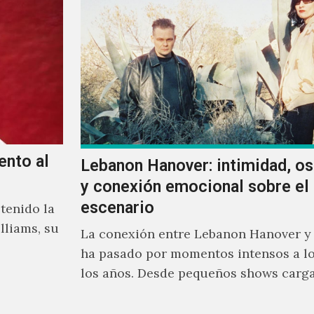
ento al
Lebanon Hanover: intimidad, o
y conexión emocional sobre el
escenario
tenido la
lliams, su
La conexión entre Lebanon Hanover y
ha pasado por momentos intensos a lo
los años. Desde pequeños shows carg
emoción hasta giras accidentadas, el 
formado por Larissa Iceglass y Willia