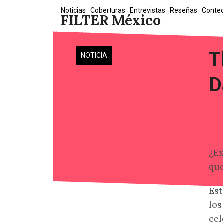
Skip
Noticias
Coberturas
Entrevistas
Reseñas
Conte
FILTER México
to
content
T
NOTICIA
D
¿Ex
que
Est
los
cel