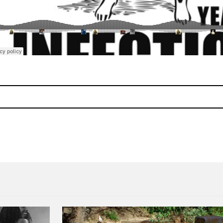
igh Road"
Escucha "Ezra's Interlude",