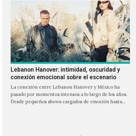
Lebanon Hanover: intimidad, oscuridad y
conexión emocional sobre el escenario
La conexión entre Lebanon Hanover y México ha
pasado por momentos intensos a lo largo de los años.
Desde pequeños shows cargados de emoción hasta
giras accidentadas, el dúo formado por Larissa
Iceglass y William Maybelline ha construido una
relación cercana con el público mexicano gracias a su
mezcla de post-punk, coldwave y letras