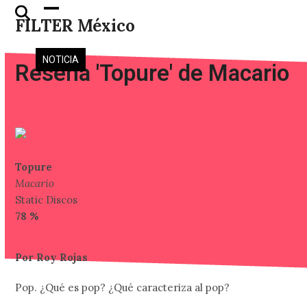
Skip
Open
Close
FILTER México
to
mobile
mobile
content
menu
menu
NOTICIA
Reseña 'Topure' de Macario
Topure
Macario
Static Discos
78 %
Por Roy Rojas
Pop. ¿Qué es pop? ¿Qué caracteriza al pop?