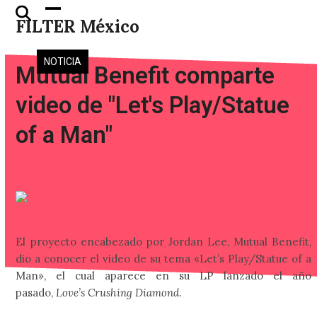
Skip
Open
Close
FILTER México
to
mobile
mobile
content
menu
menu
NOTICIA
Mutual Benefit comparte
video de "Let's Play/Statue
of a Man"
El proyecto encabezado por Jordan Lee, Mutual Benefit,
dio a conocer el video de su tema «Let’s Play/Statue of a
Man», el cual aparece en su LP lanzado el año
pasado,
Love’s Crushing Diamond
.