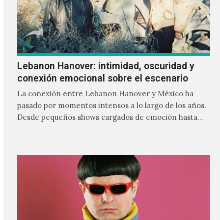
Lebanon Hanover: intimidad, oscuridad y
conexión emocional sobre el escenario
La conexión entre Lebanon Hanover y México ha
pasado por momentos intensos a lo largo de los años.
Desde pequeños shows cargados de emoción hasta
giras accidentadas, el dúo formado por Larissa
Iceglass y William Maybelline ha construido una
relación cercana con el público mexicano gracias a su
mezcla de post-punk, coldwave y letras
profundamente melancólicas.