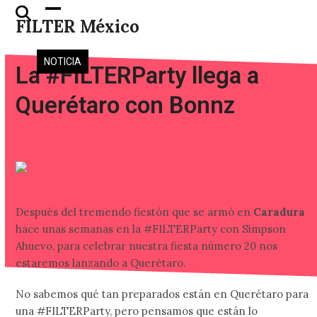
Skip
Open
Close
FILTER México
to
mobile
mobile
content
menu
menu
NOTICIA
La #FILTERParty llega a
Querétaro con Bonnz
Después del tremendo fiestón que se armó en
Caradura
hace unas semanas en la #FILTERParty con Simpson
Ahuevo, para celebrar nuestra fiesta número 20 nos
estaremos lanzando a Querétaro.
No sabemos qué tan preparados están en Querétaro para
una #FILTERParty, pero pensamos que están lo