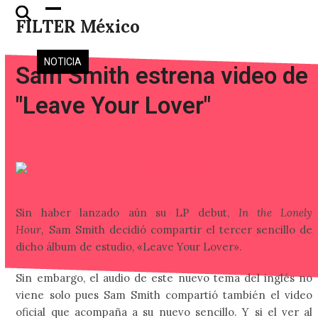
Skip
Open
Close
FILTER México
to
mobile
mobile
content
menu
menu
NOTICIA
Sam Smith estrena video de
"Leave Your Lover"
Sin haber lanzado aún su LP debut,
In the Lonely
Hour,
Sam Smith decidió compartir el tercer sencillo de
dicho álbum de estudio, «Leave Your Lover».
Sin embargo, el audio de este nuevo tema del inglés no
viene solo pues Sam Smith compartió también el video
oficial que acompaña a su nuevo sencillo. Y si el ver al